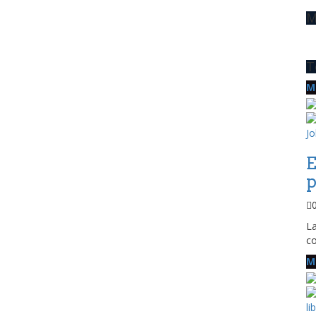
M
T
M
E
p
La
co
M