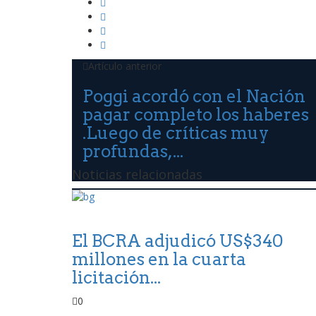
Artículo anterior
Poggi acordó con el Nación
pagar completo los haberes
.Luego de críticas muy
profundas,...
Noticias relacionadas
El BCRA adjudicó US$340
millones en la cuarta
licitación...
0