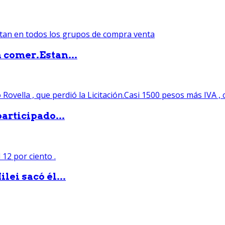
 comer.Estan...
articipado...
lei sacó él...