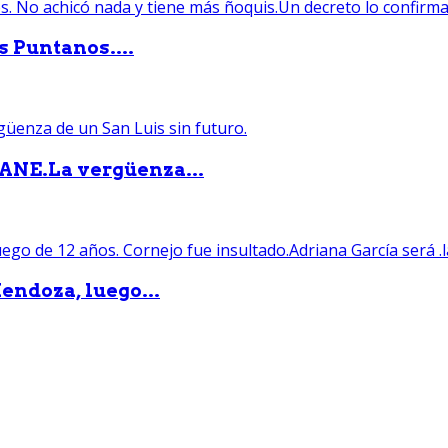
s Puntanos....
PANE.La vergüenza...
endoza, luego...