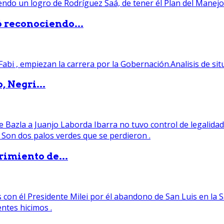
ó reconociendo...
, Negri...
rimiento de...