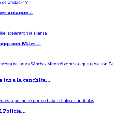
mer amague...
ggi con Milei...
luz a la canchita...
 Policía...