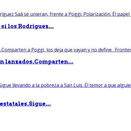
si los Rodríguez...
án lanzados.Comparten...
statales.Sigue...