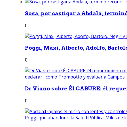
Sosa, por castigar a Abdala, termin
0
Poggi, Maxi, Alberto, Adolfo, Bartolo
0
Dr Viano sobre Él CABURE: él reque
0