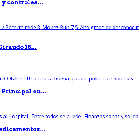
y controles...
iraudo 18...
Principal en...
edicamentos...