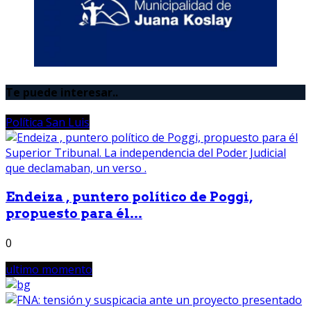
Te puede interesar..
Política San Luis
Endeiza , puntero político de Poggi,
propuesto para él...
0
ultimo momento