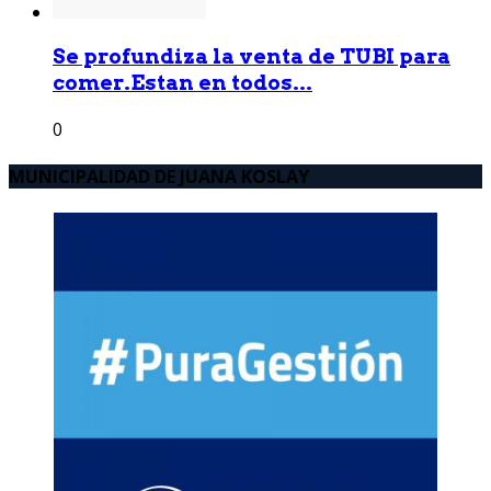
Se profundiza la venta de TUBI para
comer.Estan en todos...
0
MUNICIPALIDAD DE JUANA KOSLAY