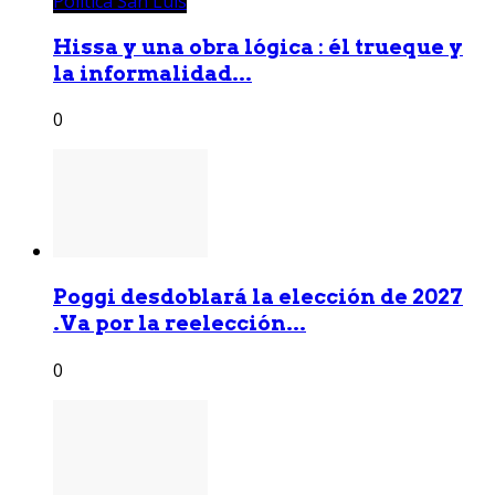
Política San Luis
Hissa y una obra lógica : él trueque y
la informalidad...
0
Poggi desdoblará la elección de 2027
.Va por la reelección...
0