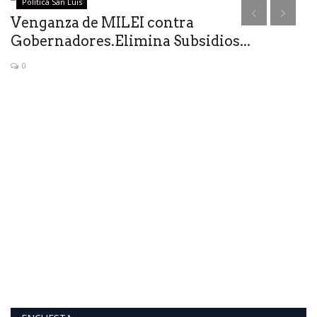
Política San Luis
Venganza de MILEI contra
M
Gobernadores.Elimina Subsidios...
D
0
Se
una