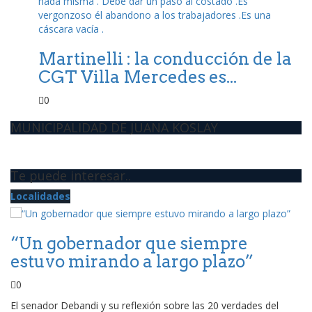
Martinelli : la conducción de la
CGT Villa Mercedes es...
0
MUNICIPALIDAD DE JUANA KOSLAY
Te puede interesar..
Localidades
Po
“Un gobernador que siempre
J
estuvo mirando a largo plazo”
.
e
0
El senador Debandi y su reflexión sobre las 20 verdades del