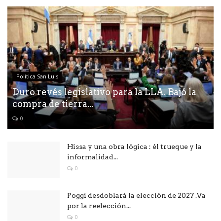
Política San Luis
Duro revés legislativo para la LLA. Bajó la
compra de tierra...
0
Hissa y una obra lógica : él trueque y la
informalidad...
0
Poggi desdoblará la elección de 2027 .Va
por la reelección...
0