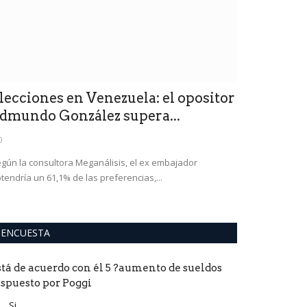
0
El proyecto de l
Diputados de la P
lecciones en Venezuela: el opositor
dmundo González supera...
0
gún la consultora Meganálisis, el ex embajador
tendría un 61,1% de las preferencias,...
ENCUESTA
stá de acuerdo con él 5 ?aumento de sueldos
ispuesto por Poggi
Si