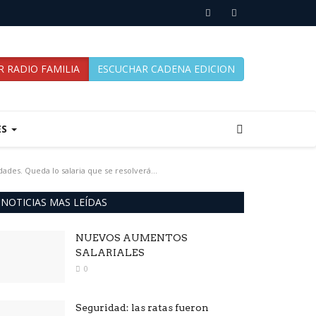
 RADIO FAMILIA
ESCUCHAR CADENA EDICION
ES
ades. Queda lo salaria que se resolverá...
NOTICIAS MAS LEÍDAS
NUEVOS AUMENTOS
SALARIALES
0
Seguridad: las ratas fueron