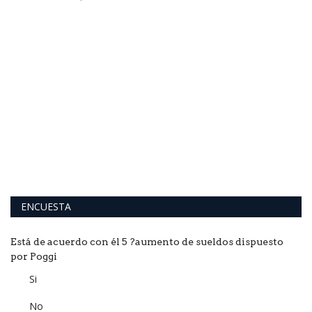
F
R
De
17
ENCUESTA
Está de acuerdo con él 5 ?aumento de sueldos dispuesto
por Poggi
Si
No