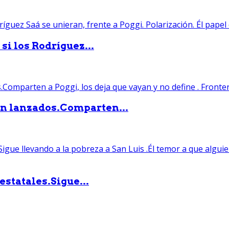
si los Rodríguez...
án lanzados.Comparten...
statales.Sigue...