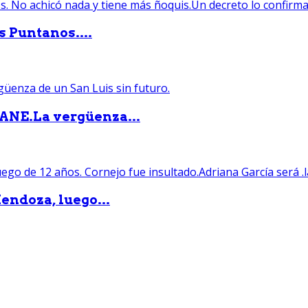
s Puntanos....
PANE.La vergüenza...
endoza, luego...