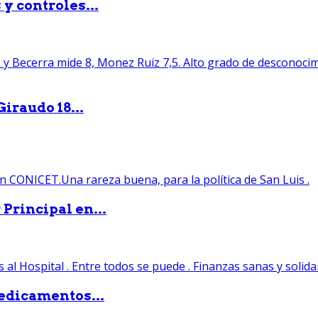
y controles...
iraudo 18...
Principal en...
edicamentos...