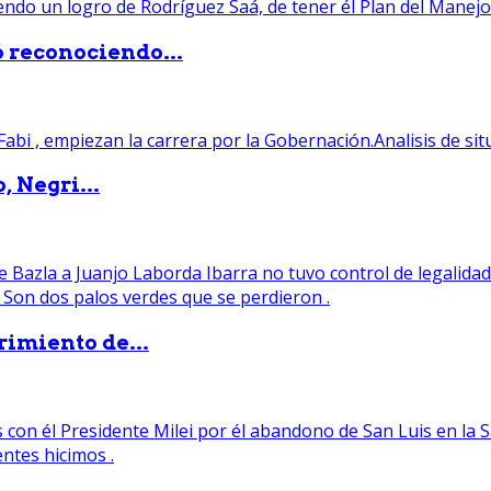
ó reconociendo...
, Negri...
rimiento de...