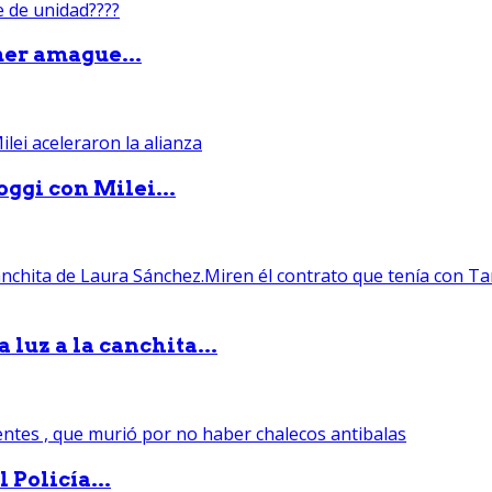
mer amague...
ggi con Milei...
luz a la canchita...
 Policía...