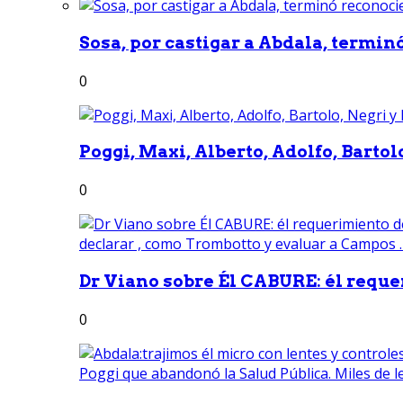
Sosa, por castigar a Abdala, termin
0
Poggi, Maxi, Alberto, Adolfo, Bartolo
0
Dr Viano sobre Él CABURE: él reque
0