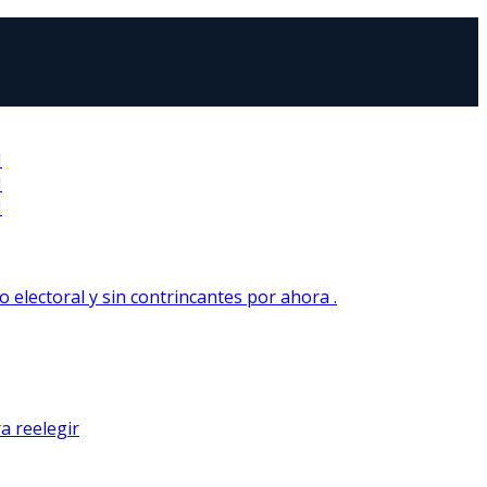
N
N
N