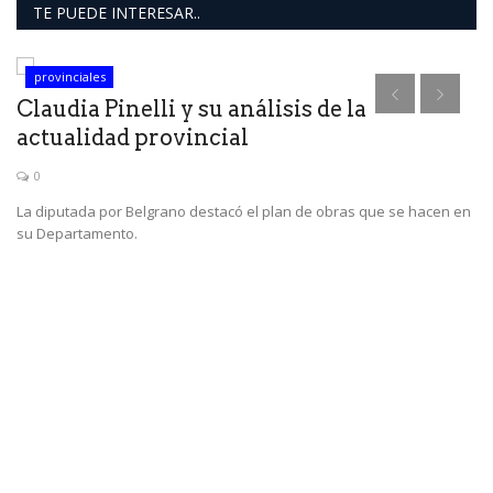
TE PUEDE INTERESAR..
provinciales
Claudia Pinelli y su análisis de la
actualidad provincial
0
La diputada por Belgrano destacó el plan de obras que se hacen en
su Departamento.
A
h
ó
El
di