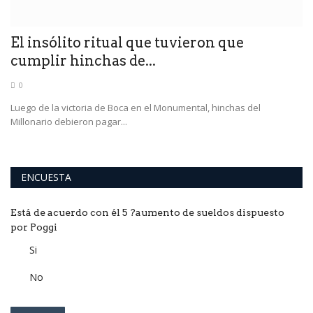
a
El insólito ritual que tuvieron que
cumplir hinchas de...
0
Luego de la victoria de Boca en el Monumental, hinchas del
Millonario debieron pagar...
ENCUESTA
Está de acuerdo con él 5 ?aumento de sueldos dispuesto
por Poggi
Si
No