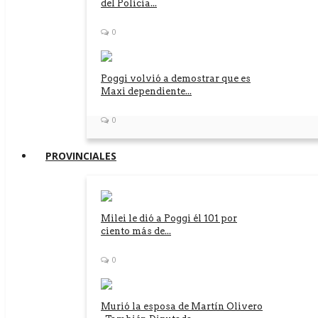
del Policía...
0
Poggi volvió a demostrar que es
Maxi dependiente...
0
PROVINCIALES
Milei le dió a Poggi él 101 por
ciento más de...
0
Murió la esposa de Martín Olivero