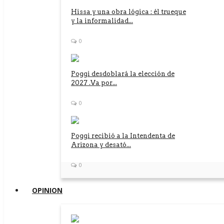
Hissa y una obra lógica : él trueque
y la informalidad...
0
Poggi desdoblará la elección de
2027 .Va por...
0
Poggi recibió a la Intendenta de
Arizona y desató...
0
OPINION