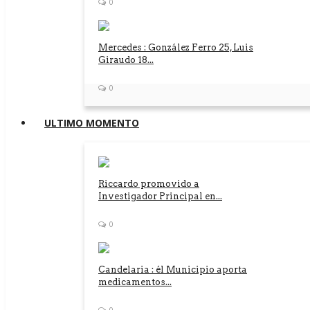
0
Mercedes : González Ferro 25, Luis
Giraudo 18...
0
ULTIMO MOMENTO
Riccardo promovido a
Investigador Principal en...
0
Candelaria : él Municipio aporta
medicamentos...
0