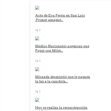
Acto de Eva Perón en San Luis
.Primer amague...
0
Medios Nacionales aseguran que
Poggi con Milei...
0
Miranda desmintió que le paguen
la luz a la canchita...
0
Hoy se realiza la reconstrucción