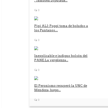
. También Diputada...
0
Pipi ALI: Poggi toma de boludos a
los Puntanos....
0
Inexplicable e indigno bolsón del
PANE.La vergüenza...
0
El Peronismo recuperó la UNC de
Mendoza, luego...
0