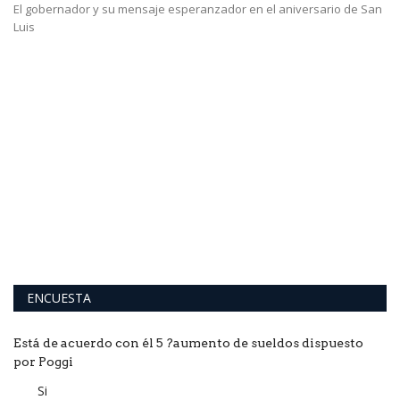
El gobernador y su mensaje esperanzador en el aniversario de San
Luis
R
P
Lo
mi
ENCUESTA
Está de acuerdo con él 5 ?aumento de sueldos dispuesto
por Poggi
Si