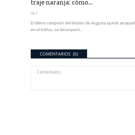
traje naranja: cómo...
0
El último campeón del Master de Augusta quedó atrapa
en el tráfico, se desesperó...
COMENTARIOS (0)