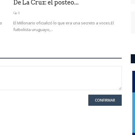
De La Cruz: el posteo...
0
do
El Millonario oficializó lo que era una secreto a voces.El
futbolista uruguayo,...
CONFIRMAR