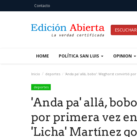
Contacto
ESCUCHAR
HOME
POLÍTICA SAN LUIS
OPINION
Inicio
deportes
'Anda pa' allá, bobo': Weghorst convirtió po
deportes
'Anda pa' allá, bob
por primera vez en
'Licha' Martínez g