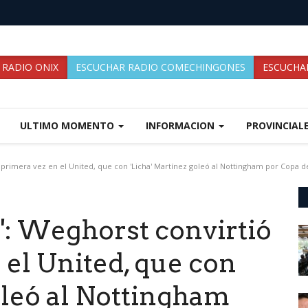
 RADIO ONIX
ESCUCHAR RADIO COMECHINGONES
ESCUCHAR
ULTIMO MOMENTO
INFORMACION
PROVINCIAL
r primera vez en el United, que con 'Licha' Martínez goleó al Nottingham por Copa de
o': Weghorst convirtió
 el United, que con
oleó al Nottingham