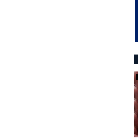
Localidades
”Es una oportunidad única de
crecimiento, de aprendizaje”
0
Eugenia Catalfamo y la posibilidad de ser vicegobernadora