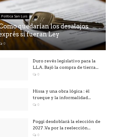
Política San Luis
Como quedarían los desalojos
exprés si fueran Ley
0
Duro revés legislativo para la
LLA. Bajó la compra de tierra...
0
Hissa y una obra lógica : él
trueque y la informalidad...
0
Poggi desdoblará la elección de
2027 .Va por la reelección...
0