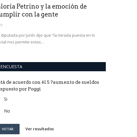
loria Petrino y la emoción de
La polémic
umplir con la gente
Avellaneda
0
0
 diputada por Junín dijo que “la mirada puesta en lo
La Academia emp
cial nos permite estas...
protestas. ¿Qué c
ENCUESTA
stá de acuerdo con él 5 ?aumento de sueldos
ispuesto por Poggi
Si
No
Ver resultados
VOTAR