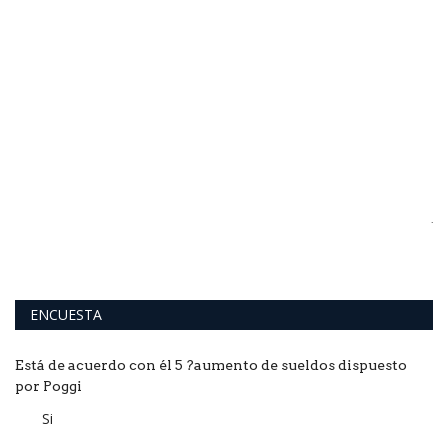
O
e
Je
"m
ENCUESTA
Está de acuerdo con él 5 ?aumento de sueldos dispuesto
por Poggi
Si