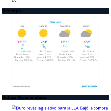
0
El tiempo
Noticia Recomendada