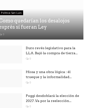
Política San Luis
Como quedarían los desalojos
exprés si fueran Ley
0
Duro revés legislativo para la
LLA. Bajó la compra de tierra...
0
Hissa y una obra lógica : él
trueque y la informalidad...
0
Poggi desdoblará la elección de
2027 .Va por la reelección...
0