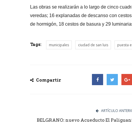
Las obras se realizarán a lo largo de cinco cuad
veredas; 16 explanadas de descanso con cestos,
de hormigón, 18 cestos de basura y 29 luminari
Tags:
municipales
ciudad de san luis
puesta e
Compartir
Facebook
Twitter
Goog
ARTÍCULO ANTERI
BELGRANO: nuevo Acueducto El Paliguan