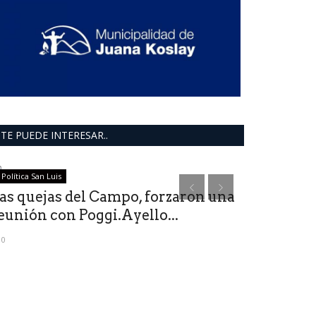
TE PUEDE INTERESAR..
Política San Luis
provinciales
as quejas del Campo, forzaron una
SAN FRAN
eunión con Poggi.Ayello...
de 300 tab
0
0
Alumnos y adulto