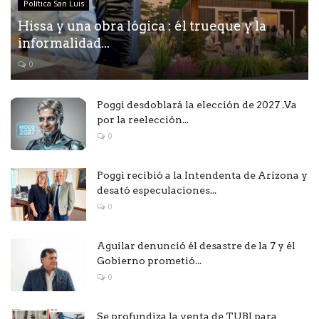
Política San Luis
Hissa y una obra lógica : él trueque y la
informalidad...
0
Poggi desdoblará la elección de 2027 .Va
por la reelección...
0
Poggi recibió a la Intendenta de Arizona y
desató especulaciones...
0
Aguilar denunció él desastre de la 7 y él
Gobierno prometió...
0
Se profundiza la venta de TUBI para