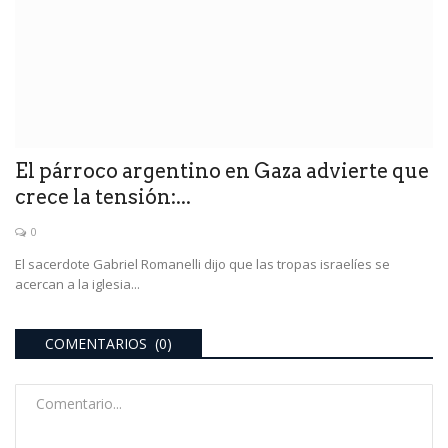
El párroco argentino en Gaza advierte que
crece la tensión:...
0
El sacerdote Gabriel Romanelli dijo que las tropas israelíes se
acercan a la iglesia...
COMENTARIOS (0)