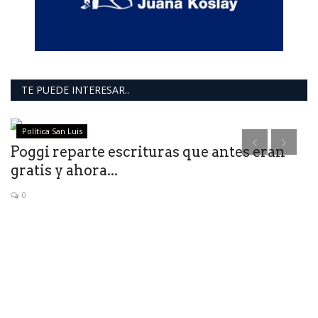
TE PUEDE INTERESAR..
Política San Luis
l
Poggi reparte escrituras que antes eran
gratis y ahora...
0
U