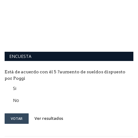
i
La
ad
ENCUESTA
Está de acuerdo con él 5 ?aumento de sueldos dispuesto
por Poggi
Si
No
Ver resultados
VOTAR