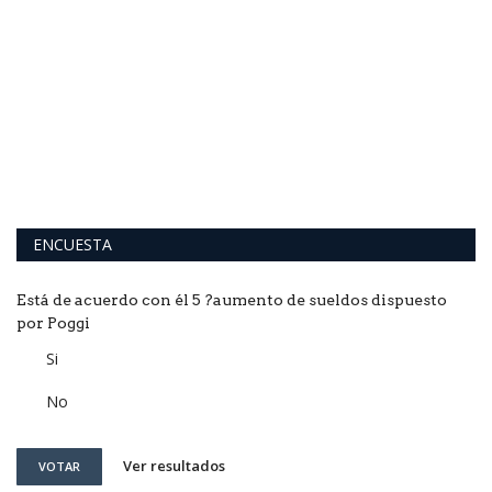
L
c
za
Un
Qu
ENCUESTA
Está de acuerdo con él 5 ?aumento de sueldos dispuesto
por Poggi
Si
No
Ver resultados
VOTAR