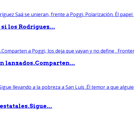
si los Rodríguez...
án lanzados.Comparten...
statales.Sigue...