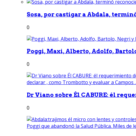
Sosa, por castigar a Abdala, termin
0
Poggi, Maxi, Alberto, Adolfo, Bartolo
0
Dr Viano sobre Él CABURE: él reque
0