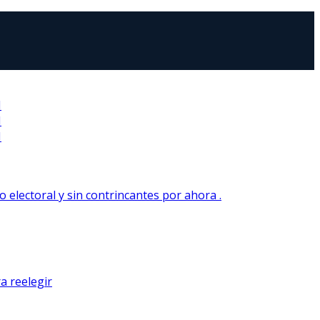
N
N
N