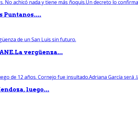
s Puntanos....
PANE.La vergüenza...
endoza, luego...