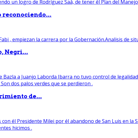
ó reconociendo...
, Negri...
rimiento de...