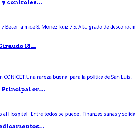
y controles...
iraudo 18...
Principal en...
edicamentos...