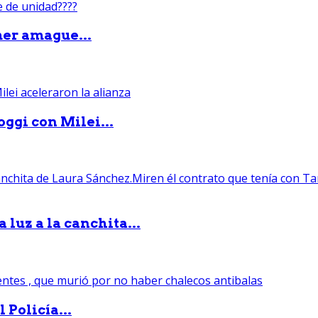
mer amague...
ggi con Milei...
luz a la canchita...
 Policía...