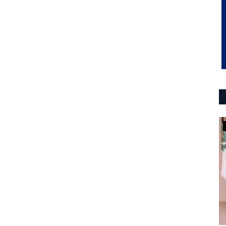
Política San Luis
El PJ tuvo una sola lista en el cierre.
El martes quedará...
0