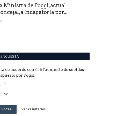
x Ministra de Poggi,actual
Caso Ramí
oncejal,a indagatoria por...
discrecion
0
0
ENCUESTA
stá de acuerdo con él 5 ?aumento de sueldos
ispuesto por Poggi
Si
No
Ver resultados
VOTAR