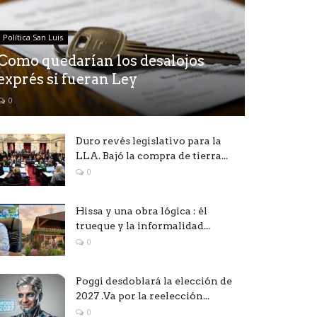
Política San Luis
Como quedarían los desalojos
exprés si fueran Ley
0
Duro revés legislativo para la
LLA. Bajó la compra de tierra...
0
Hissa y una obra lógica : él
trueque y la informalidad...
0
Poggi desdoblará la elección de
2027 .Va por la reelección...
0