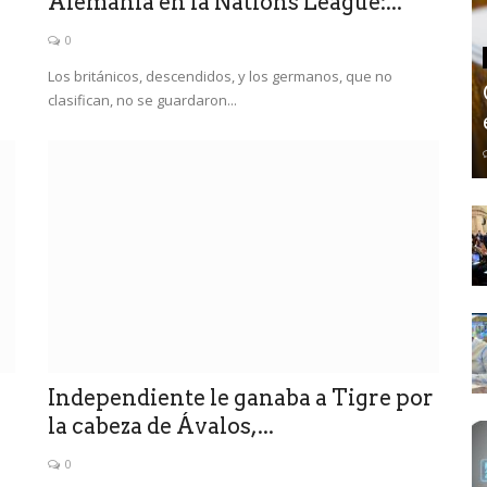
Alemania en la Nations League:...
0
Los británicos, descendidos, y los germanos, que no
clasifican, no se guardaron...
Independiente le ganaba a Tigre por
la cabeza de Ávalos,...
0