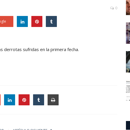
0
gle
las derrotas sufridas en la primera fecha.
le