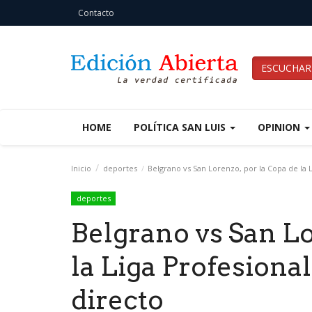
Contacto
ESCUCHAR
HOME
POLÍTICA SAN LUIS
OPINION
Inicio
deportes
Belgrano vs San Lorenzo, por la Copa de la L
deportes
Belgrano vs San Lo
la Liga Profesiona
directo