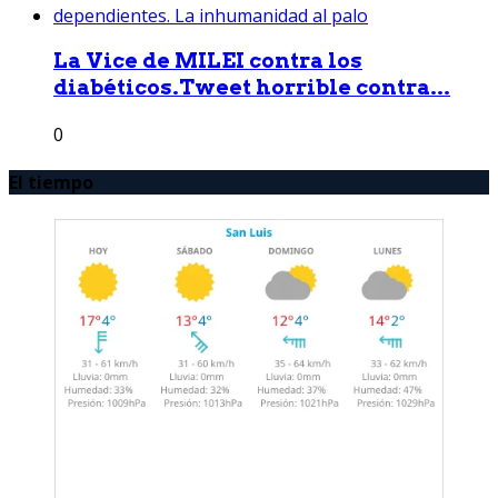
La Vice de MILEI contra los
diabéticos.Tweet horrible contra...
0
El tiempo