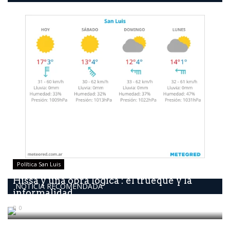
Política San Luis
Hissa y una obra lógica : él trueque y la
NOTICIA RECOMENDADA
informalidad...
0