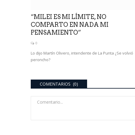
“MILEI ES MI LÍMITE, NO
COMPARTO EN NADA MI
PENSAMIENTO”
0
Lo dijo Martín Olivero, intendente de La Punta ¿Se volvió
peroncho?
ultimo momento
COMENTARIOS (0)