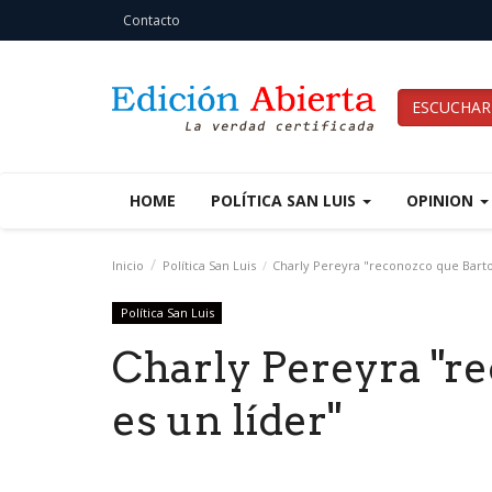
Contacto
ESCUCHAR
HOME
POLÍTICA SAN LUIS
OPINION
Inicio
Política San Luis
Charly Pereyra "reconozco que Bartol
Política San Luis
Charly Pereyra "r
es un líder"