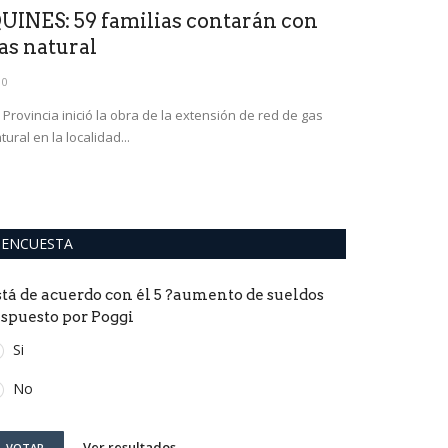
UINES: 59 familias contarán con
Esclavitud
as natural
miles trab
0
0
 Provincia inició la obra de la extensión de red de gas
El tráfico de pe
tural en la localidad...
por mafias china
ENCUESTA
stá de acuerdo con él 5 ?aumento de sueldos
ispuesto por Poggi
Si
No
Ver resultados
VOTAR