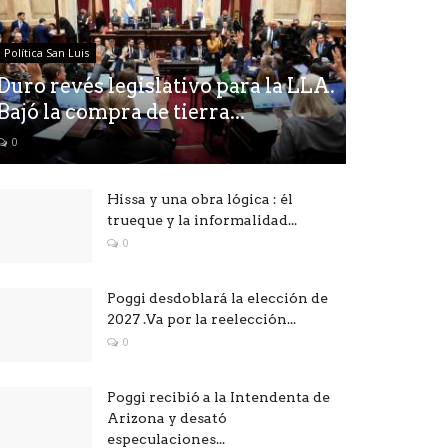
Política San Luis
Duro revés legislativo para la LLA.
Bajó la compra de tierra...
0
Hissa y una obra lógica : él
trueque y la informalidad...
0
Poggi desdoblará la elección de
2027 .Va por la reelección...
0
Poggi recibió a la Intendenta de
Arizona y desató
especulaciones...