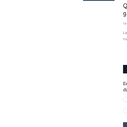
onas en
Alberto Fernández: "Vamos a
Q
terminar el año con un
g
crecimiento...
0
ares habían
La
na
El Presidente destacó que los datos de la economía son
"muy auspiciosos" y auguró...
E
d