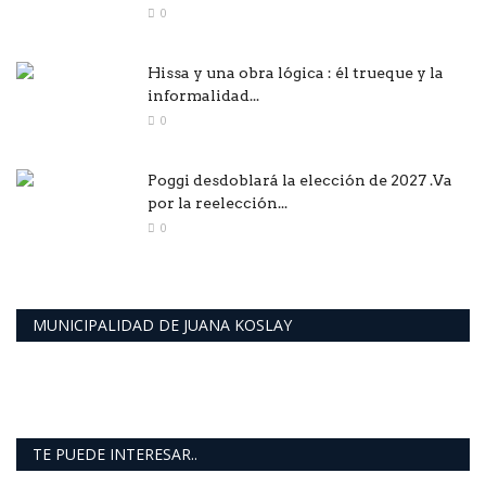
0
Hissa y una obra lógica : él trueque y la
informalidad...
0
Poggi desdoblará la elección de 2027 .Va
por la reelección...
0
MUNICIPALIDAD DE JUANA KOSLAY
TE PUEDE INTERESAR..