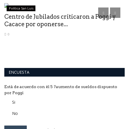
Política San Luis
Centro de Jubilados criticaron a Poggi y
I
Cacace por oponerse...
é
0
Ha
pi
ENCUESTA
Está de acuerdo con él 5 ?aumento de sueldos dispuesto
por Poggi
Si
No