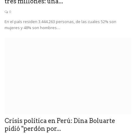
tres millones: una...
0
En el país residen 3.444.263 personas, de las cuales 52% son
mujeres y 48% son hombres....
Crisis política en Perú: Dina Boluarte
pidió "perdón por...