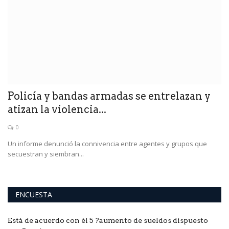
Policía y bandas armadas se entrelazan y
L
atizan la violencia...
e
0
Un informe denunció la connivencia entre agentes y grupos que
"N
secuestran y siembran...
in
ENCUESTA
Está de acuerdo con él 5 ?aumento de sueldos dispuesto