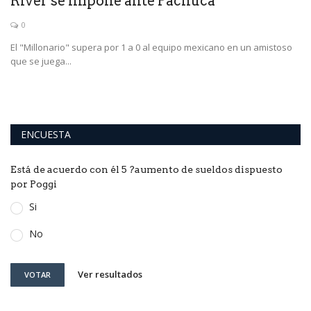
River se impone ante Pachuca
H
r
0
El "Millonario" supera por 1 a 0 al equipo mexicano en un amistoso
que se juega...
ENCUESTA
Está de acuerdo con él 5 ?aumento de sueldos dispuesto
por Poggi
Si
No
Ver resultados
VOTAR