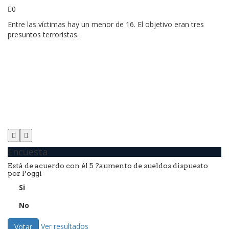
S
0
Entre las víctimas hay un menor de 16. El objetivo eran tres
presuntos terroristas.
Ta
el
Encuesta
Está de acuerdo con él 5 ?aumento de sueldos dispuesto
por Poggi
Si
No
Ver resultados
Votar