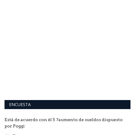
F
e
na
El
la
ENCUESTA
Está de acuerdo con él 5 ?aumento de sueldos dispuesto
por Poggi