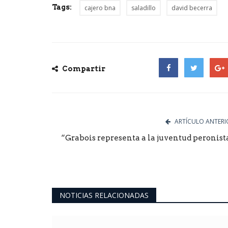
Tags:
cajero bna
saladillo
david becerra
Compartir
Facebook
Twitter
Goog
ARTÍCULO ANTERI
“Grabois representa a la juventud peronist
NOTICIAS RELACIONADAS