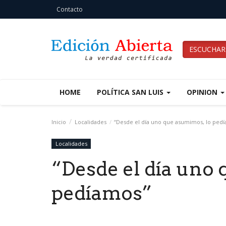
Contacto
ESCUCHAR
HOME
POLÍTICA SAN LUIS
OPINION
Inicio
Localidades
“Desde el día uno que asumimos, lo ped
Localidades
“Desde el día uno
pedíamos”