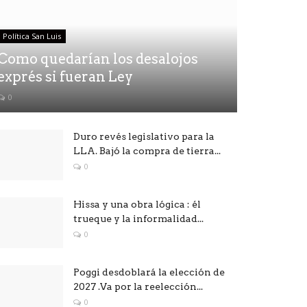
Política San Luis
Como quedarían los desalojos
exprés si fueran Ley
0
Duro revés legislativo para la
LLA. Bajó la compra de tierra...
0
Hissa y una obra lógica : él
trueque y la informalidad...
0
Poggi desdoblará la elección de
2027 .Va por la reelección...
0