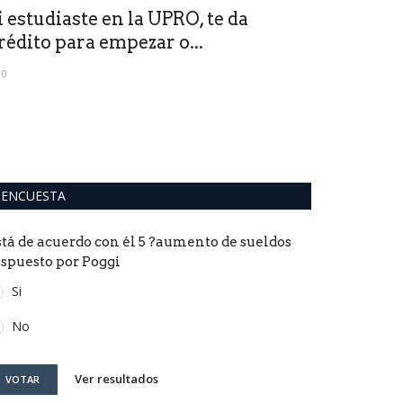
i estudiaste en la UPRO, te da
García y u
rédito para empezar o...
del bloque 
0
0
ENCUESTA
stá de acuerdo con él 5 ?aumento de sueldos
ispuesto por Poggi
Si
No
Ver resultados
VOTAR