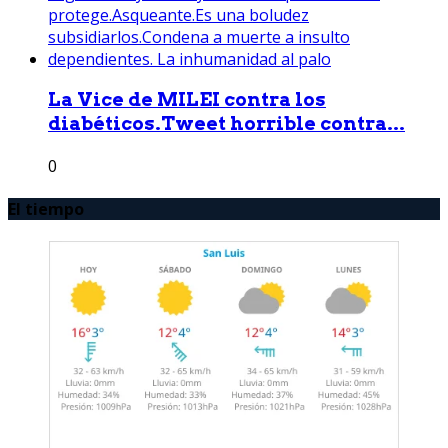
La Vice de MILEI contra los
diabéticos.Tweet horrible contra...
0
El tiempo