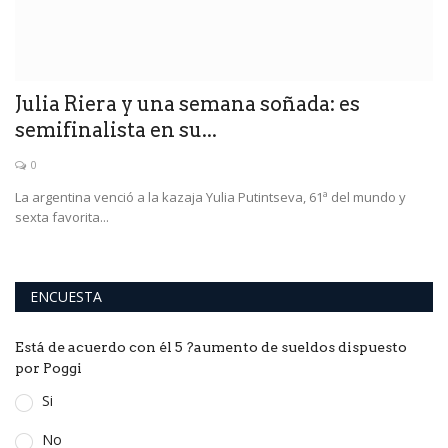
Julia Riera y una semana soñada: es
D
semifinalista en su...
g
0
La argentina venció a la kazaja Yulia Putintseva, 61ª del mundo y
Mo
sexta favorita...
de
ENCUESTA
Está de acuerdo con él 5 ?aumento de sueldos dispuesto
por Poggi
Si
No