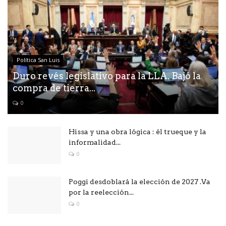
Política San Luis
Duro revés legislativo para la LLA. Bajó la
compra de tierra...
0
Hissa y una obra lógica : él trueque y la
informalidad...
0
Poggi desdoblará la elección de 2027 .Va
por la reelección...
0