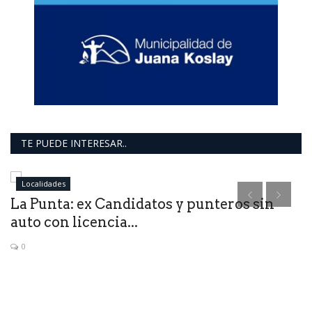
TE PUEDE INTERESAR..
Localidades
La Punta: ex Candidatos y punteros sin
T
auto con licencia...
0
Ma
Sa