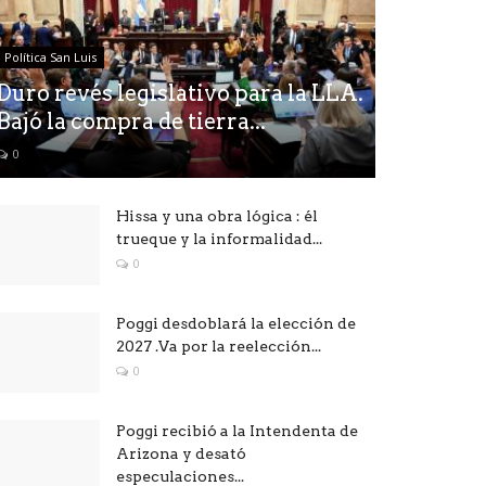
Política San Luis
Duro revés legislativo para la LLA.
Bajó la compra de tierra...
0
Hissa y una obra lógica : él
trueque y la informalidad...
0
Poggi desdoblará la elección de
2027 .Va por la reelección...
0
Poggi recibió a la Intendenta de
Arizona y desató
especulaciones...