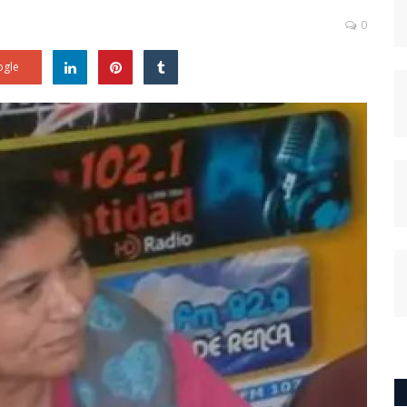
0
gle