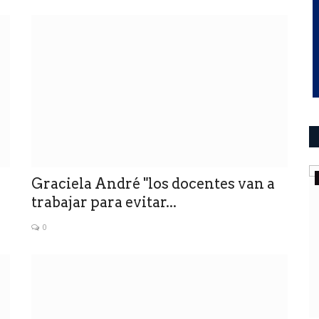
ultimo momento
Graciela André "los docentes van a
trabajar para evitar...
0