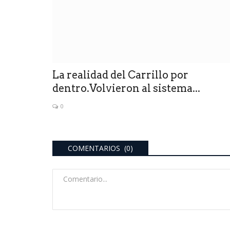
Esperanza .Un
Pipí ALI invitó a Poggi a deba
te...
sobre La Toma y se achicó...
0
La realidad del Carrillo por
dentro.Volvieron al sistema...
0
COMENTARIOS (0)