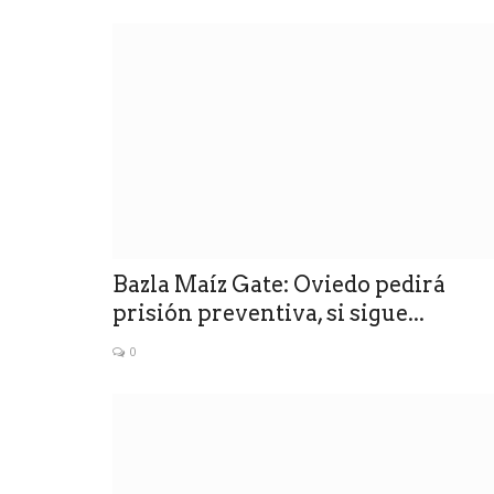
ultimo momento
Bazla Maíz Gate: Oviedo pedirá
prisión preventiva, si sigue...
0