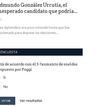
dmundo González Urrutia, el
La guerra:
nesperado candidato que podría...
extender la
0
0
 ex diplomático era poco conocido hasta que fue
Una fuente de s
oclamado para disputar las elecciones...
"una respuesta po
ENCUESTA
stá de acuerdo con él 5 ?aumento de sueldos
ispuesto por Poggi
Si
No
Ver resultados
VOTAR