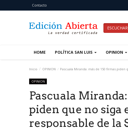
Contacto
ESCUCHAR
HOME
POLÍTICA SAN LUIS
OPINION
Inicio
OPINION
Pascuala Miranda: más de 150 firmas piden 
OPINION
Pascuala Miranda:
piden que no siga
responsable de la 