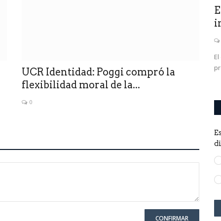
tir
Porque huele a poco la gestión de
E
Poggi ? Falta de plata...
i
0
El
pr
UCR Identidad: Poggi compró la
flexibilidad moral de la...
0
E
d
CONFIRMAR