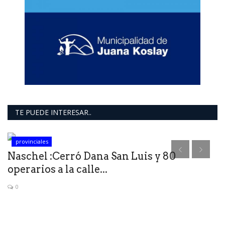
TE PUEDE INTERESAR..
provinciales
e
Naschel :Cerró Dana San Luis y 80
S
operarios a la calle...
M
0