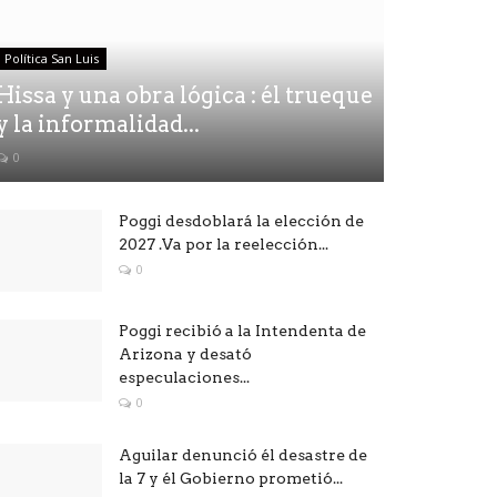
Política San Luis
Hissa y una obra lógica : él trueque
y la informalidad...
0
Poggi desdoblará la elección de
2027 .Va por la reelección...
0
Poggi recibió a la Intendenta de
Arizona y desató
especulaciones...
0
Aguilar denunció él desastre de
la 7 y él Gobierno prometió...