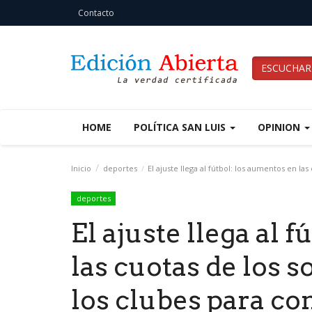
Contacto
ESCUCHAR
HOME
POLÍTICA SAN LUIS
OPINION
Inicio
deportes
El ajuste llega al fútbol: los aumentos en las
deportes
El ajuste llega al 
las cuotas de los s
los clubes para co