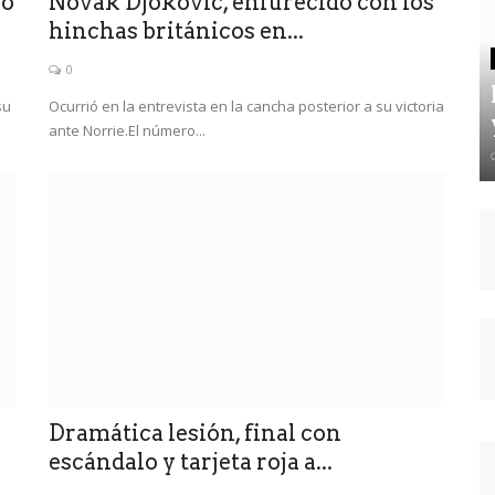
ro
Novak Djokovic, enfurecido con los
hinchas británicos en...
0
su
Ocurrió en la entrevista en la cancha posterior a su victoria
ante Norrie.El número...
Dramática lesión, final con
escándalo y tarjeta roja a...