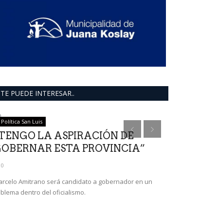
TE PUEDE INTERESAR..
Política San Luis
ultimo moment
TENGO LA ASPIRACIÓN DE
OBERNAR ESTA PROVINCIA”
0
rcelo Amitrano será candidato a gobernador en un
blema dentro del oficialismo.