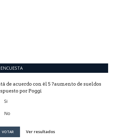
La Vicepre
un pibe me
0
Cristina Fernánd
María "Pepe" Di P
ENCUESTA
stá de acuerdo con él 5 ?aumento de sueldos
ispuesto por Poggi
Si
No
Ver resultados
VOTAR