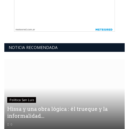
NOTICIA RECOMENDADA
Política San Luis
Hissa y una obra lógica : él trueque y la
informalidad...
0