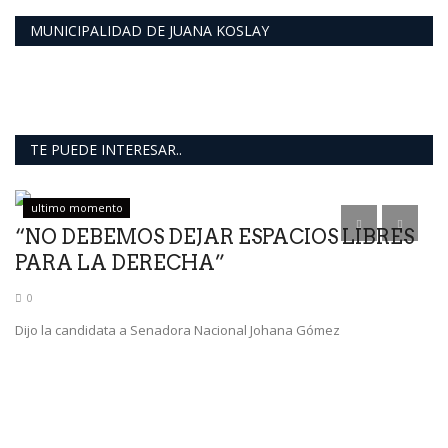
MUNICIPALIDAD DE JUANA KOSLAY
TE PUEDE INTERESAR..
ultimo momento
“NO DEBEMOS DEJAR ESPACIOS LIBRES
M
PARA LA DERECHA”
C
0
Dijo la candidata a Senadora Nacional Johana Gómez