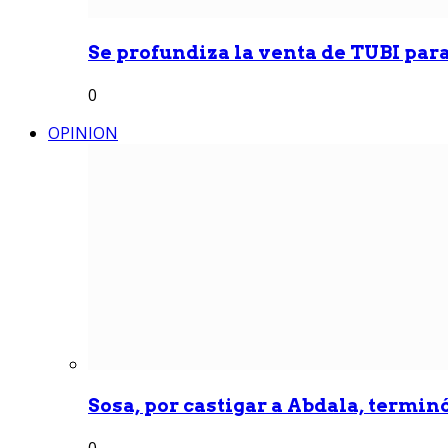
Se profundiza la venta de TUBI para
0
OPINION
Sosa, por castigar a Abdala, termin
0