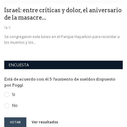
Israel: entre críticas y dolor, el aniversario
de la masacre...
0
ta
Se congregaron este lunes en el Parque Hayarkon para recordar a
los muertos y los...
ENCUESTA
Está de acuerdo con él 5 ?aumento de sueldos dispuesto
por Poggi
Si
No
Ver resultados
VOTAR