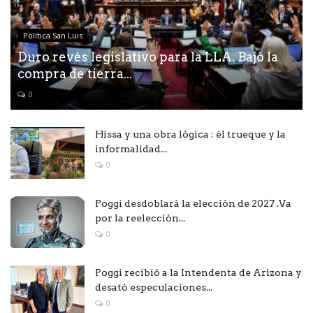
Política San Luis
Duro revés legislativo para la LLA. Bajó la
compra de tierra...
0
Hissa y una obra lógica : él trueque y la
informalidad...
0
Poggi desdoblará la elección de 2027 .Va
por la reelección...
0
Poggi recibió a la Intendenta de Arizona y
desató especulaciones...
0