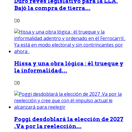
Duro revés legislativo para la LLA.
Bajó la compra de tierra...
0
Hissa y una obra lógica : él trueque y
la informalidad...
0
Poggi desdoblará la elección de 2027
.Va por la reelección...