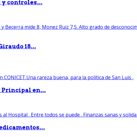
y controles...
iraudo 18...
Principal en...
edicamentos...