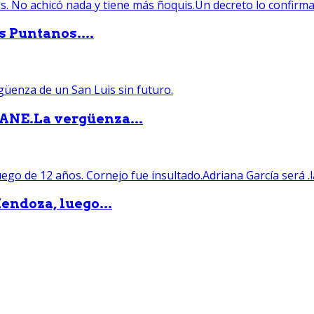
s Puntanos....
PANE.La vergüenza...
endoza, luego...