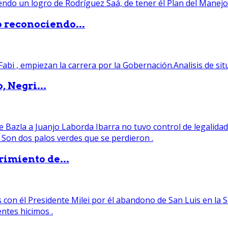
ó reconociendo...
, Negri...
rimiento de...