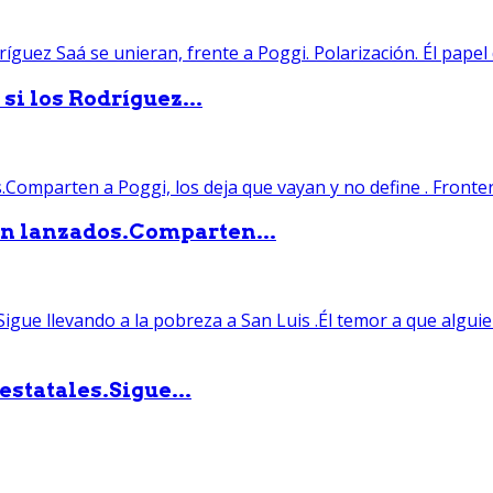
si los Rodríguez...
án lanzados.Comparten...
statales.Sigue...