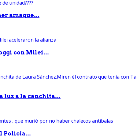
mer amague...
ggi con Milei...
luz a la canchita...
 Policía...