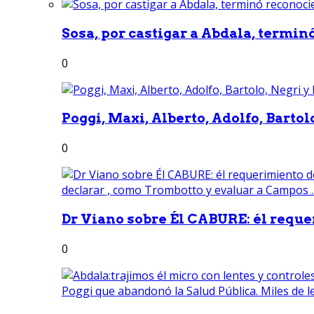
Sosa, por castigar a Abdala, termin
0
Poggi, Maxi, Alberto, Adolfo, Bartolo
0
Dr Viano sobre Él CABURE: él reque
0