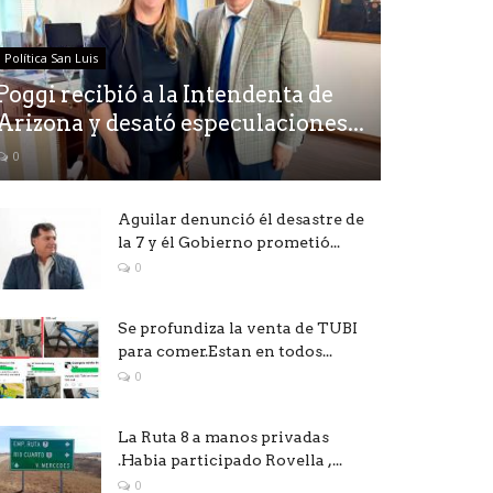
Política San Luis
Poggi recibió a la Intendenta de
Arizona y desató especulaciones...
0
Aguilar denunció él desastre de
la 7 y él Gobierno prometió...
0
Se profundiza la venta de TUBI
para comer.Estan en todos...
0
La Ruta 8 a manos privadas
.Habia participado Rovella ,...
0