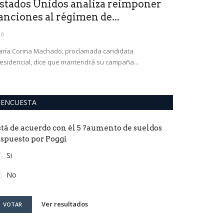
stados Unidos analiza reimponer
LAS LAGUN
anciones al régimen de...
transitabi
0
0
ría Corina Machado, proclamada candidata
Abrirán una call
esidencial, dice que mantendrá su campaña...
canal de hormig
ENCUESTA
stá de acuerdo con él 5 ?aumento de sueldos
ispuesto por Poggi
Si
No
Ver resultados
VOTAR