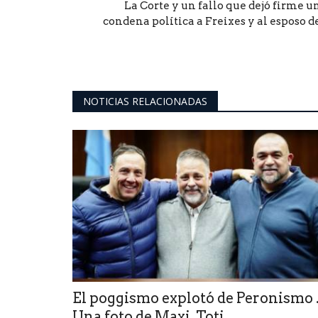
nte la Corte
¿EL MINISTERIO DE TURISM
La Corte y un fallo que dejó firme u
condena política a Freixes y al esposo de.
icia...
MUDA A MERLO?
0
e diplomática en Quito el
Es la idea de Diego González si llega a ser go
NOTICIAS RELACIONADAS
El poggismo explotó de Peronismo 
Una foto de Maxi, Toti...