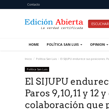
Contacto
ESCUCHAR
HOME
POLÍTICA SAN LUIS
OPINION
Inicio
Política San Luis
El SIJUPU endurece sus posiciones. Par
Política San Luis
El SIJUPU endurec
Paros 9,10,11 y 12 y
colaboración que p