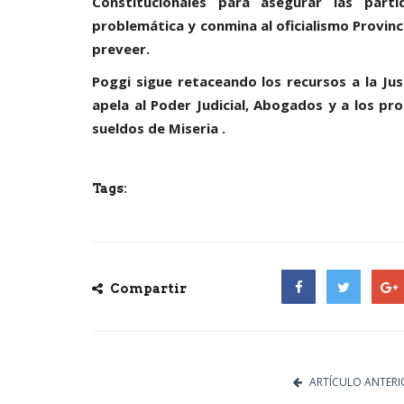
Constitucionales para asegurar las parti
problemática y conmina al oficialismo Provinci
preveer.
Poggi sigue retaceando los recursos a la Just
apela al Poder Judicial, Abogados y a los p
sueldos de Miseria .
Tags:
ultimo momento
Compartir
Facebook
Twitter
Goog
ARTÍCULO ANTERI