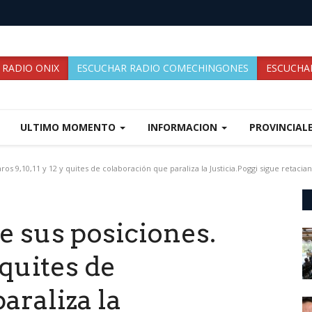
 RADIO ONIX
ESCUCHAR RADIO COMECHINGONES
ESCUCHAR
ULTIMO MOMENTO
INFORMACION
PROVINCIAL
os 9,10,11 y 12 y quites de colaboración que paraliza la Justicia.Poggi sigue retacian
e sus posiciones.
 quites de
araliza la