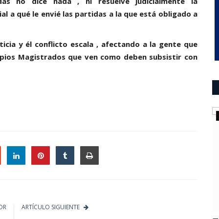
das no dice nada , ni resuelve judicialmente la
al a qué le envié las partidas a la que está obligado a
icia y él conflicto escala , afectando a la gente que
ropios Magistrados que ven como deben subsistir con
ultimo momento
le
OR
ARTÍCULO SIGUIENTE