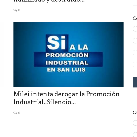
0
C
Milei intenta derogar la Promoción
Industrial..Silencio...
C
0