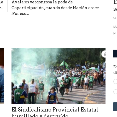
O SE
Poggi pide que su apoderada
E
na
Ayala:es vergonzosa la poda de
..
Coparticipación, cuando desde Nación crece
Adelaida Muñiz jure como fiscal...
s
.Por eso...
0
bernador.
Ma
pr
E
d
.
El Sindicalismo Provincial Estatal
humillado y destruido...