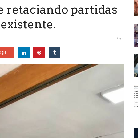
e retaciando partidas
nexistente.
0
gle