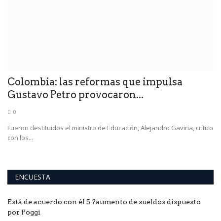
Colombia: las reformas que impulsa
E
Gustavo Petro provocaron...
0
Cu
su
te
Fueron destituidos el ministro de Educación, Alejandro Gaviria, crítico
con los...
ENCUESTA
Está de acuerdo con él 5 ?aumento de sueldos dispuesto
por Poggi