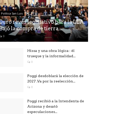
Política San Luis
Duro revés legislativo para la LLA.
Bajó la compra de tierra...
0
Hissa y una obra lógica : él
trueque y la informalidad...
0
Poggi desdoblará la elección de
2027 .Va por la reelección...
0
Poggi recibió a la Intendenta de
Arizona y desató
especulaciones...