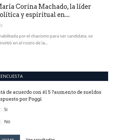
aría Corina Machado, la líder
El príncip
olítica y espiritual en...
tras el dia
0
0
habilitada por el chavismo para ser candidata, se
El duque de Suss
nvirtió en el rostro de la...
apenas se enteró
ENCUESTA
stá de acuerdo con él 5 ?aumento de sueldos
ispuesto por Poggi
Si
No
Ver resultados
VOTAR