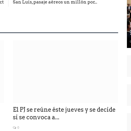
ct
San Luis, pasaje aéreos un millón por...
El PJ se reúne éste jueves y se decide
si se convoca a...
0