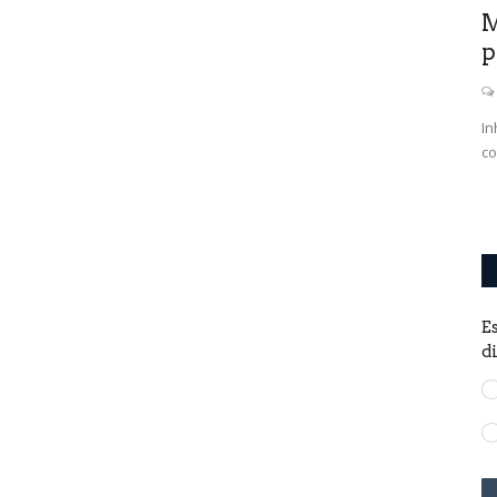
M
p
In
co
sas las
E
d