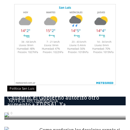
Política San Luis
Calladito, él Gobierno autorizó otro
NOTICIA RECOMENDADA
aumento a EDESAL Ya...
0
Como quedarían los desalojos exprés si