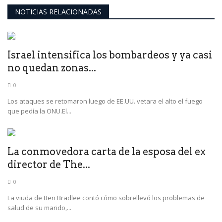
NOTICIAS RELACIONADAS
Israel intensifica los bombardeos y ya casi
no quedan zonas...
0
Los ataques se retomaron luego de EE.UU. vetara el alto el fuego
que pedía la ONU.El...
La conmovedora carta de la esposa del ex
director de The...
0
La viuda de Ben Bradlee contó cómo sobrellevó los problemas de
salud de su marido,...