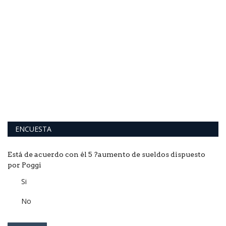
do
C
p
a
El
Ka
ENCUESTA
Está de acuerdo con él 5 ?aumento de sueldos dispuesto
por Poggi
Si
No