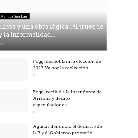
Política San Luis
Hissa y una obra lógica : él trueque
y la informalidad...
0
Poggi desdoblará la elección de
2027 .Va por la reelección...
0
Poggi recibió a la Intendenta de
Arizona y desató
especulaciones...
0
Aguilar denunció él desastre de
la 7 y él Gobierno prometió...