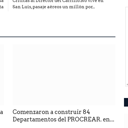
sa
Críticas al Director del Carrillo.No vive en
ta
San Luis, pasaje aéreos un millón por...
ca
Comenzaron a construir 84
Departamentos del PROCREAR. en...