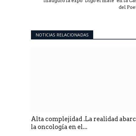
Inauguró la expo "Digo el mate" en la Ca
del Poe
NOTICIAS RELACIONADAS
Alta complejidad .La realidad abar
la oncología en el...