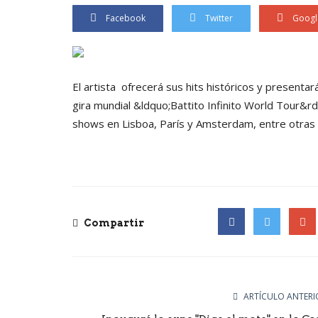
Facebook
Twitter
Googl
El artista ofrecerá sus hits históricos y presenta
gira mundial &ldquo;Battito Infinito World Tour&r
shows en Lisboa, París y Amsterdam, entre otras 
Compartir
Facebook
Twitter
Goog
ARTÍCULO ANTERI