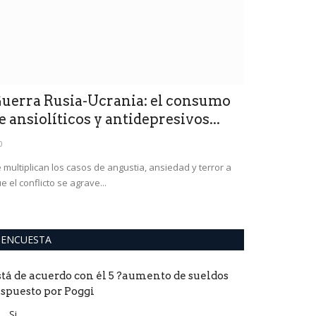
uerra Rusia-Ucrania: el consumo
Atentado 
e ansiolíticos y antidepresivos...
Biden pide
0
0
 multiplican los casos de angustia, ansiedad y terror a
Lo definió como 
e el conflicto se agrave...
conclusiones ap
ENCUESTA
stá de acuerdo con él 5 ?aumento de sueldos
ispuesto por Poggi
Si