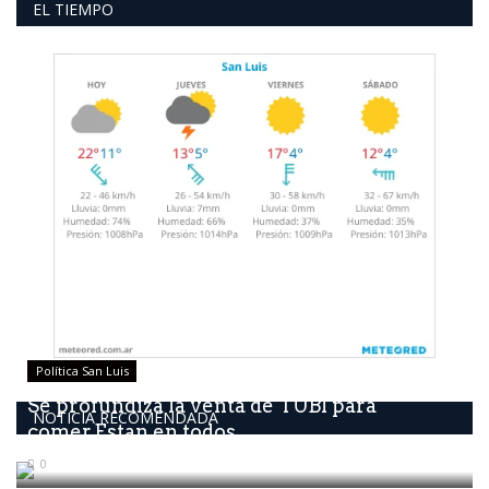
EL TIEMPO
Política San Luis
Se profundiza la venta de TUBI para
NOTICIA RECOMENDADA
comer.Estan en todos...
0