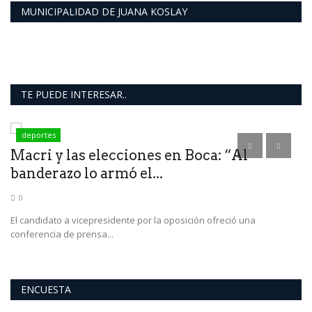
MUNICIPALIDAD DE JUANA KOSLAY
TE PUEDE INTERESAR..
deportes
N
Macri y las elecciones en Boca: “Al
D
banderazo lo armó el...
L
0
a
El candidato a vicepresidente por la oposición ofreció una
La
conferencia de prensa...
ENCUESTA