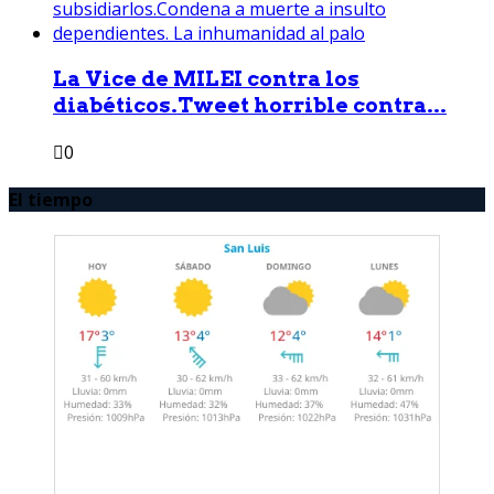
La Vice de MILEI contra los
diabéticos.Tweet horrible contra...
0
El tiempo